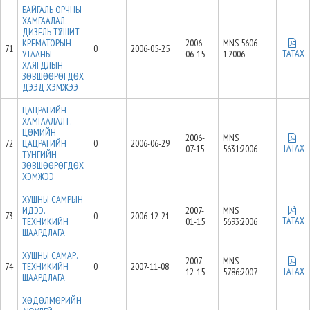
БАЙГАЛЬ ОРЧНЫ
ХАМГААЛАЛ.
ДИЗЕЛЬ ТҮЛШИТ
КРЕМАТОРЫН
2006-
MNS 5606-
71
0
2006-05-25
ТАТАХ
УТААНЫ
06-15
1:2006
ХАЯГДЛЫН
ЗӨВШӨӨРӨГДӨХ
ДЭЭД ХЭМЖЭЭ
ЦАЦРАГИЙН
ХАМГААЛАЛТ.
ЦӨМИЙН
2006-
MNS
72
ЦАЦРАГИЙН
0
2006-06-29
ТАТАХ
07-15
5631:2006
ТУНГИЙН
ЗӨВШӨӨРӨГДӨХ
ХЭМЖЭЭ
ХУШНЫ САМРЫН
ИДЭЭ.
2007-
MNS
73
0
2006-12-21
ТАТАХ
ТЕХНИКИЙН
01-15
5693:2006
ШААРДЛАГА
ХУШНЫ САМАР.
2007-
MNS
74
ТЕХНИКИЙН
0
2007-11-08
ТАТАХ
12-15
5786:2007
ШААРДЛАГА
ХӨДӨЛМӨРИЙН