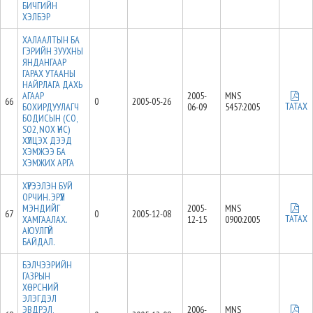
БИЧГИЙН
ХЭЛБЭР
ХАЛААЛТЫН БА
ГЭРИЙН ЗУУХНЫ
ЯНДАНГААР
ГАРАХ УТААНЫ
НАЙРЛАГА ДАХЬ
АГААР
2005-
MNS
66
0
2005-05-26
ТАТАХ
БОХИРДУУЛАГЧ
06-09
5457:2005
БОДИСЫН (CO,
SO2, NOX ҮНС)
ХҮЛЦЭХ ДЭЭД
ХЭМЖЭЭ БА
ХЭМЖИХ АРГА
ХҮРЭЭЛЭН БУЙ
ОРЧИН. ЭРҮҮЛ
МЭНДИЙГ
2005-
MNS
67
0
2005-12-08
ТАТАХ
ХАМГААЛАХ.
12-15
0900:2005
АЮУЛГҮЙ
БАЙДАЛ.
БЭЛЧЭЭРИЙН
ГАЗРЫН
ХӨРСНИЙ
ЭЛЭГДЭЛ
ЭВДРЭЛ,
2006-
MNS