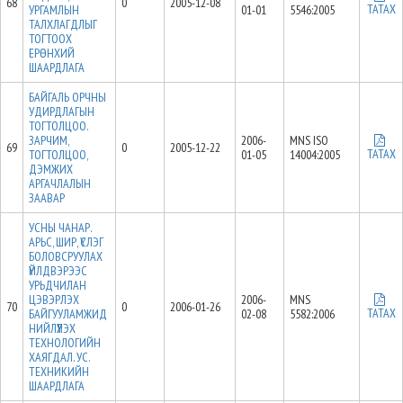
68
0
2005-12-08
ТАТАХ
УРГАМЛЫН
01-01
5546:2005
ТАЛХЛАГДЛЫГ
ТОГТООХ
ЕРӨНХИЙ
ШААРДЛАГА
БАЙГАЛЬ ОРЧНЫ
УДИРДЛАГЫН
ТОГТОЛЦОО.
ЗАРЧИМ,
2006-
MNS ISO
69
0
2005-12-22
ТАТАХ
ТОГТОЛЦОО,
01-05
14004:2005
ДЭМЖИХ
АРГАЧЛАЛЫН
ЗААВАР
УСНЫ ЧАНАР.
АРЬС, ШИР, ҮСЛЭГ
БОЛОВСРУУЛАХ
ҮЙЛДВЭРЭЭС
УРЬДЧИЛАН
ЦЭВЭРЛЭХ
2006-
MNS
70
0
2006-01-26
ТАТАХ
БАЙГУУЛАМЖИД
02-08
5582:2006
НИЙЛҮҮЛЭХ
ТЕХНОЛОГИЙН
ХАЯГДАЛ. УС.
ТЕХНИКИЙН
ШААРДЛАГА