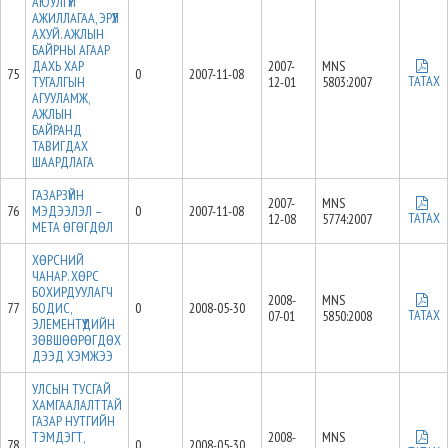
АЮУЛГҮЙ
АЖИЛЛАГАА, ЭРҮҮЛ
АХУЙ. АЖЛЫН
БАЙРНЫ АГААР
ДАХЬ ХАР
2007-
MNS
75
0
2007-11-08
ТАТАХ
ТУГАЛГЫН
12-01
5803:2007
АГУУЛАМЖ,
АЖЛЫН
БАЙРАНД
ТАВИГДАХ
ШААРДЛАГА
ГАЗАРЗҮЙН
2007-
MNS
76
МЭДЭЭЛЭЛ –
0
2007-11-08
ТАТАХ
12-08
5774:2007
МЕТА ӨГӨГДӨЛ
ХӨРСНИЙ
ЧАНАР. ХӨРС
БОХИРДУУЛАГЧ
2008-
MNS
77
БОДИС,
0
2008-05-30
ТАТАХ
07-01
5850:2008
ЭЛЕМЕНТҮҮДИЙН
ЗӨВШӨӨРӨГДӨХ
ДЭЭД ХЭМЖЭЭ
УЛСЫН ТУСГАЙ
ХАМГААЛАЛТТАЙ
ГАЗАР НУТГИЙН
ТЭМДЭГТ,
2008-
MNS
78
0
2008-05-30