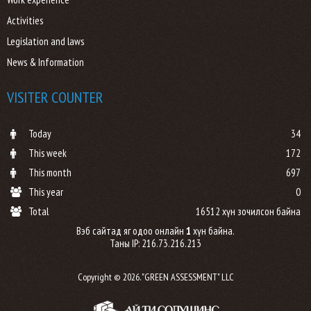
Activities
Legislation and laws
News & Information
VISITER COUNTER
Today
34
This week
172
This month
697
This year
0
Total
16512 хүн зочилсон байна
Вэб сайтад яг одоо онлайн
1
хүн байна.
Таны IP: 216.73.216.213
Copyright © 2026. "GREEN ASSESSMENT" LLC