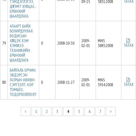
ТАТАХ
ТЭМДЭГЛЭГЭЭ,
09-15
5851:2008
ДҮРЭМТ ХУВЦАС.
ЕРӨНХИЙ
ШААРДЛАГА
АГААРТ БАЙХ
БОХИРДУУЛАХ
БОДИСЫН
ХҮЛЦЭХ ХЭМ
2009-
MNS
79
0
2008-10-30
ТАТАХ
ХЭМЖЭЭ.
02-01
5885:2008
ТЕХНИКИЙН
ЕРӨНХИЙ
ШААРДЛАГА
БАЙГАЛЬ ОРЧИН.
ЭВДЭРСЭН
ГАЗРЫН НӨХӨН
2009-
MNS
80
0
2008-11-27
ТАТАХ
СЭРГЭЭЛТ. НЭР
02-01
5914:2008
ТОМЬЁО,
ТОДОРХОЙЛОЛТ
<
1
2
3
4
5
6
7
>