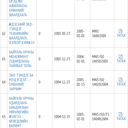
БҮТЭЦ, ҮЙЛ
АЖИЛЛАГАА.
ЕРӨНХИЙ
ШААРДЛАГА
ҮНДЭСНИЙ ЭКО-
ТЭМДЭГ
2003-
MNS
62
ТЕХНИКИЙН
0
2003-03-27
ТАТАХ
05-01
5600:2003
ШААРДЛАГА,
ХЭЛБЭР ХЭМЖЭЭ
БАЙГАЛЬ ОРЧНЫ
МЕНЕЖМЕНТ
2004-
MNS ISO
63
0
2003-12-25
ТАТАХ
(УДИРДЛАГА)-
02-01
14050:2003
ТАЙЛБАР ТОЛЬ
ЭКО ТЭМДЭГ БА
МЭДЭГДЭЛ –
2005-
MNS ISO
64
0
2004-12-23
ТАТАХ
ЕРӨНХИЙ
01-15
14020:2004
ЗАРЧИМ
БАЙГАЛЬ ОРЧНЫ
УДИРДЛАГА-
АМЬДРАЛЫН
МӨЧЛӨГИЙН
2005-
MNS ISO/TS
65
ҮНЭЛГЭЭ -
0
2004-12-23
ТАТАХ
02-01
14048:2004
ӨГӨГДЛИЙН
БАРИМТ