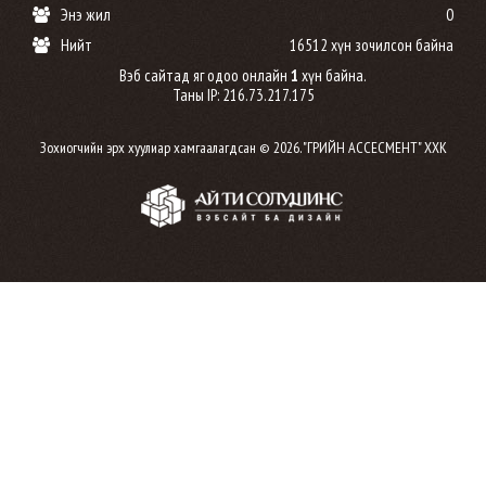
Энэ жил
0
Нийт
16512 хүн зочилсон байна
Вэб сайтад яг одоо онлайн
1
хүн байна.
Таны IP: 216.73.217.175
Зохиогчийн эрх хуулиар хамгаалагдсан © 2026. "ГРИЙН АССЕСМЕНТ" ХХК