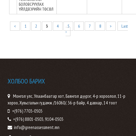
БОЛОВСРУУЛАХ
ҮЙЛДВЭРИЙН ТӨСӨЛ
<
1
2
3
4
5
6
7
8
>
Last
›
ХОЛБОО БАРИХ
Монгол улс, Улаанбаатар хот, Баянгол дүүрэг, 4-р хороолол, 11-р
хороо, Хувьсгалын гудамж /16060/, 36-р байр, 4 давхар, 14 тоот
+(976) 7703-0503
+(976) 8801-0503, 9104-0503
info@greenassessment.mn