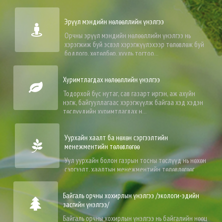
нөлөөллийн асуудлыг ажлын удирдамжид зайлшгүй авч...
Эрүүл мэндийн нөлөөллийн үнэлгээ
Орчны эрүүл мэндийн нөлөөллийн үнэлгээ нь
хэрэгжиж буй эсвэл хэрэгжүүлэхээр төлөвлөж буй
бодлого, хөтөлбөр, хууль тогтоо...
Хуримтлагдах нөлөөллийн үнэлгээ
Тодорхой бүс нутаг, сав газарт иргэн, аж ахуйн
нэгж, байгууллагаас хэрэгжүүлж байгаа хэд хэдэн
төслүүдийн хуримтлагдах н...
Уурхайн хаалт ба нөхөн сэргээлтийн
менежментийн төлөвлөгөө
Уул уурхайн болон газрын тосны төслүүд нь нөхөн
сэргээлт, хаалтын менежментийн төлөвлөгөөг
тухайн үйл ажиллагаа эхэлж, х...
Байгаль орчны хохирлын үнэлгээ /экологи-эдийн
засгийн үнэлгээ/
Байгаль орчны хохирлын үнэлгээ нь байгалийн нөөц