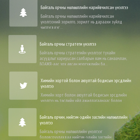
Байгаль орчны нөлөөллийн нарийвчилсан үнэлгээ
Байгаль орчны нөлөөллийн нарийвчилсан
үнэлгээний зорилго, зорилт нь дараахи зүйлд
чиглэгддэг ...
Байгаль орчны стратеги үнэлгээ
Байгаль орчны стратегийн үнэлгээг тухайн
асуудлыг хариуцсан салбарын яам нь санаачлан,
БОАЖЯ-аас эрх авсан мэргэжлийн ба...
Химийн хортой болон аюултай бодисын эрсдлийн
үнэлгээ
Химийн хорт болон аюултай бодисын эрсдлийн
үнэлгээ нь төслийн үйл ажиллагаанаас болон
төсөл хэрэгжих явцад үүсэж болох о...
Байгаль орчин, нийгэм-эдийн засгийн нөлөөллийн
үнэлгээ
Байгаль орчны нөлөөллийн үнэлгээг
боловсруулахдаа нийгэм-эдийн засгийн