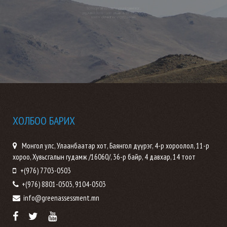
Тогтвортой хөгжлийн үзэл баримтлал,
үндэсний болон олон улсын жишигт нийцсэн
зөвлөх үйлчилгээг үзүүлж байна.
ХОЛБОО БАРИХ
Монгол улс, Улаанбаатар хот, Баянгол дүүрэг, 4-р хороолол, 11-р
хороо, Хувьсгалын гудамж /16060/, 36-р байр, 4 давхар, 14 тоот
+(976) 7703-0503
+(976) 8801-0503, 9104-0503
info@greenassessment.mn