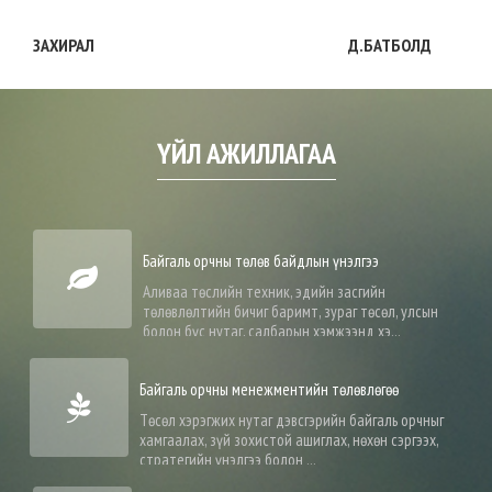
ЗАХИРАЛ Д.БАТБОЛД
ҮЙЛ АЖИЛЛАГАА
Байгаль орчны төлөв байдлын үнэлгээ
Аливаа төслийн техник, эдийн засгийн
төлөвлөлтийн бичиг баримт, зураг төсөл, улсын
болон бүс нутаг, салбарын хэмжээнд хэ...
Байгаль орчны менежментийн төлөвлөгөө
Төсөл хэрэгжих нутаг дэвсгэрийн байгаль орчныг
хамгаалах, зүй зохистой ашиглах, нөхөн сэргээх,
стратегийн үнэлгээ болон ...