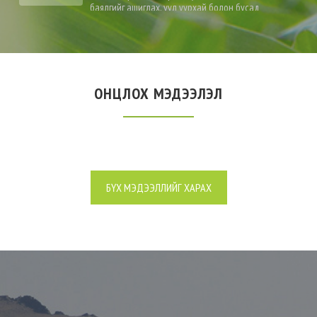
баялгийг ашиглах, уул уурхай болон бусад
үйлдвэрлэл, үйлчилгээ эрхлэх я...
ОНЦЛОХ МЭДЭЭЛЭЛ
БҮХ МЭДЭЭЛЛИЙГ ХАРАХ