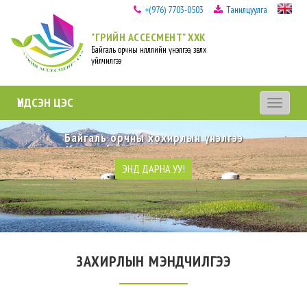
+(976) 7703-0503
Танилцуулга
"ГРИЙН АССЕСМЕНТ" ХХК
Байгаль орчны нөлөөллийн үнэлгээ, зөвлөх
үйлчилгээ
ҮНДСЭН ЦЭС
Toggle
navigation
Байгаль орчны хохирлын үнэлгээ
Эрүү
ЭНД ДАРНА УУ!
ЗАХИРЛЫН МЭНДЧИЛГЭЭ