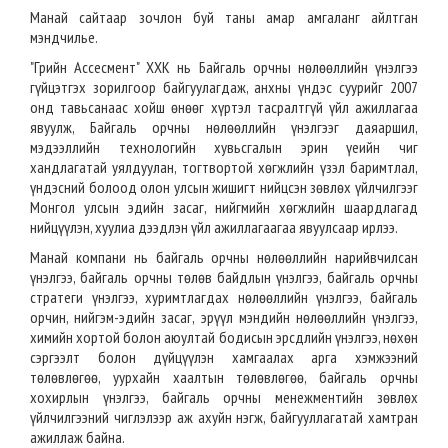
Манай сайтаар зочлон буй таны амар амгаланг айлтган
мэндчилье.
"Грийн Ассесмент" ХХК нь Байгаль орчны нөлөөллийн үнэлгээ
гүйцэтгэх зорилгоор байгуулагдаж, анхны үндэс суурийг 2007
онд тавьсанаас хойш өнөөг хүртэл тасралтгүй үйл ажиллагаа
явуулж, Байгаль орчны нөлөөллийн үнэлгээг даяаршил,
мэдээллийн технологийн хувьсгалын эрин үеийн чиг
хандлагатай уялдуулан, тогтвортой хөгжлийн үзэл баримтлал,
үндэсний болоод олон улсын жишигт нийцсэн зөвлөх үйлчилгээг
Монгол улсын эдийн засаг, нийгмийн хөгжлийн шаардлагад
нийцүүлэн, хуулиа дээдлэн үйл ажиллагаагаа явуулсаар ирлээ.
Манай компани нь байгаль орчны нөлөөллийн нарийвчилсан
үнэлгээ, байгаль орчны төлөв байдлын үнэлгээ, байгаль орчны
стратеги үнэлгээ, хуримтлагдах нөлөөллийн үнэлгээ, байгаль
орчин, нийгэм-эдийн засаг, эрүүл мэндийн нөлөөллийн үнэлгээ,
химийн хортой болон аюултай бодисын эрсдлийн үнэлгээ, нөхөн
сэргээлт болон дүйцүүлэн хамгаалах арга хэмжээний
төлөвлөгөө, уурхайн хаалтын төлөвлөгөө, байгаль орчны
хохирлын үнэлгээ, байгаль орчны менежментийн зөвлөх
үйлчилгээний чиглэлээр аж ахуйн нэгж, байгууллагатай хамтран
ажиллаж байна.