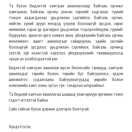
Та бүхэн бидэнтэй хамтран ажилласнаар байгаль орчныг
хамгаалах, байгаль орчны унаган төрхийг хадгалах, түүний
тэнцэл алдагдахаас урьдчилан сэргийлэх, байгаль орчин,
нийгэм, хүний эрүүл мэндэд үзүүлж болзошгүй эрсдэл, сөрөг
нөлөөлөл, гарах үр дагаврыг урьдчилан тодорхойлуулж, түүнийг
бууруулах, арилгах арга хэмжээ авах, үйлдвэрийн байгаль орчны
менежмент, ашигт ажиллагааг сайжруулах, эдийн засгийн
болзошгүй эрсдлээс урьдчилан сэргийлэх, байгаль орчинд
ээлтэй, зүй зохистой хэрэглээ, үйлдвэрлэлийг төлөвшүүлэхэд
чухал ач холбогдолтой юм.
Бидэнтэй хамтран ажиллаж ирсэн бизнесийн түншүүд, хамтран
ажилладаг төрийн болон төрийн бус байгууллага, эрдэм
шинжилгээ, судалгааны байгууллагуудад өөрийн болон
компанийн хамт олны зүгээс гүн талархал илэрхийлье.
Та бидний хамтын ажиллагаа цаашид улам өрнүүн өргөжин тэлнэ
гэдэгт итгэлтэй байна.
Сайн сайхан бүхэн дэвжин дэлгэрэх болтугай.
Хүндэтгэсэн,