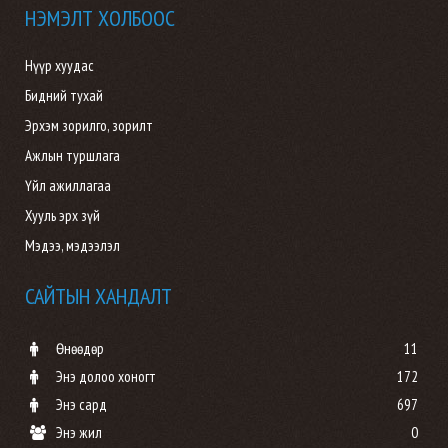
НЭМЭЛТ ХОЛБООС
Нүүр хуудас
Бидний тухай
Эрхэм зорилго, зорилт
Ажлын туршлага
Үйл ажиллагаа
Хууль эрх зүй
Мэдээ, мэдээлэл
САЙТЫН ХАНДАЛТ
Өнөөдөр
11
Энэ долоо хоногт
172
Энэ сард
697
Энэ жил
0