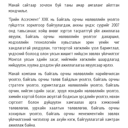
Манай сайтаар зочлон буй таны амар амгаланг айлтган
мэндчилье.
"Грийн Ассесмент" ХХК нь Байгаль орчны нөлөөллийн үнэлгээ
гүйцэтгэх зорилгоор байгуулагдаж, анхны үндэс суурийг 2007
онд тавьсанаас хойш өнөөг хүртэл тасралтгүй үйл ажиллагаа
явуулж, Байгаль орчны нөлөөллийн үнэлгээг даяаршил,
мэдээллийн технологийн хувьсгалын эрин үеийн чиг
хандлагатай уялдуулан, тогтвортой хөгжлийн үзэл баримтлал,
үндэсний болоод олон улсын жишигт нийцсэн зөвлөх үйлчилгээг
Монгол улсын эдийн засаг, нийгмийн хөгжлийн шаардлагад
нийцүүлэн, хуулиа дээдлэн үйл ажиллагаагаа явуулсаар ирлээ.
Манай компани нь байгаль орчны нөлөөллийн нарийвчилсан
үнэлгээ, байгаль орчны төлөв байдлын үнэлгээ, байгаль орчны
стратеги үнэлгээ, хуримтлагдах нөлөөллийн үнэлгээ, байгаль
орчин, нийгэм-эдийн засаг, эрүүл мэндийн нөлөөллийн үнэлгээ,
химийн хортой болон аюултай бодисын эрсдлийн үнэлгээ, нөхөн
сэргээлт болон дүйцүүлэн хамгаалах арга хэмжээний
төлөвлөгөө, уурхайн хаалтын төлөвлөгөө, байгаль орчны
хохирлын үнэлгээ, байгаль орчны менежментийн зөвлөх
үйлчилгээний чиглэлээр аж ахуйн нэгж, байгууллагатай хамтран
ажиллаж байна.