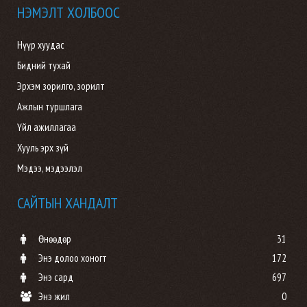
НЭМЭЛТ ХОЛБООС
Нүүр хуудас
Бидний тухай
Эрхэм зорилго, зорилт
Ажлын туршлага
Үйл ажиллагаа
Хууль эрх зүй
Мэдээ, мэдээлэл
САЙТЫН ХАНДАЛТ
Өнөөдөр
31
Энэ долоо хоногт
172
Энэ сард
697
Энэ жил
0