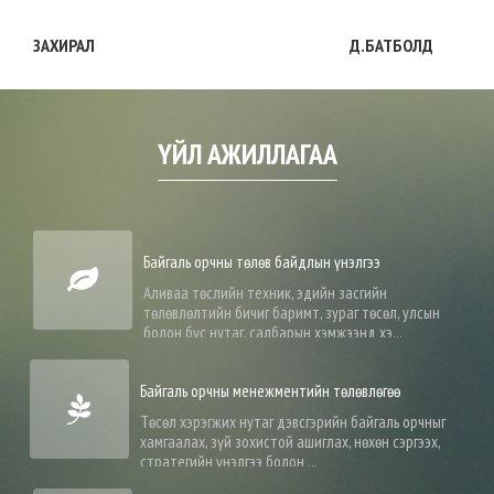
ЗАХИРАЛ Д.БАТБОЛД
ҮЙЛ АЖИЛЛАГАА
Байгаль орчны төлөв байдлын үнэлгээ
Аливаа төслийн техник, эдийн засгийн
төлөвлөлтийн бичиг баримт, зураг төсөл, улсын
болон бүс нутаг, салбарын хэмжээнд хэ...
Байгаль орчны менежментийн төлөвлөгөө
Төсөл хэрэгжих нутаг дэвсгэрийн байгаль орчныг
хамгаалах, зүй зохистой ашиглах, нөхөн сэргээх,
стратегийн үнэлгээ болон ...