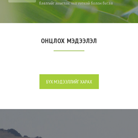
баялгийг ашиглах, уул уурхай болон бусад
үйлдвэрлэл, үйлчилгээ эрхлэх я...
ОНЦЛОХ МЭДЭЭЛЭЛ
БҮХ МЭДЭЭЛЛИЙГ ХАРАХ