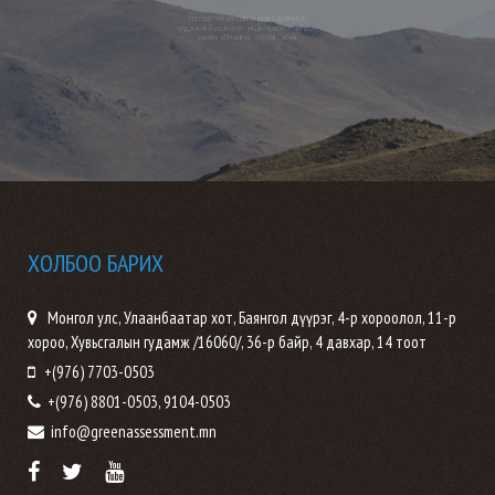
Тогтвортой хөгжлийн үзэл баримтлал,
үндэсний болон олон улсын жишигт нийцсэн
зөвлөх үйлчилгээг үзүүлж байна.
ХОЛБОО БАРИХ
Монгол улс, Улаанбаатар хот, Баянгол дүүрэг, 4-р хороолол, 11-р
хороо, Хувьсгалын гудамж /16060/, 36-р байр, 4 давхар, 14 тоот
+(976) 7703-0503
+(976) 8801-0503, 9104-0503
info@greenassessment.mn