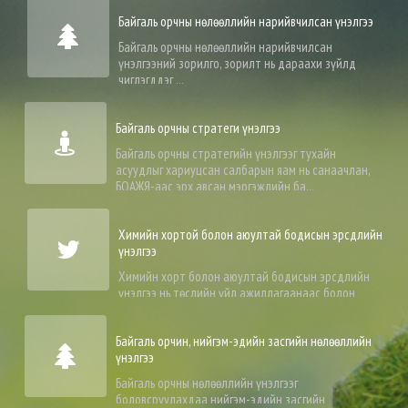
Байгаль орчны нөлөөллийн нарийвчилсан үнэлгээ
Байгаль орчны нөлөөллийн нарийвчилсан
үнэлгээний зорилго, зорилт нь дараахи зүйлд
чиглэгддэг ...
Байгаль орчны стратеги үнэлгээ
Байгаль орчны стратегийн үнэлгээг тухайн
асуудлыг хариуцсан салбарын яам нь санаачлан,
БОАЖЯ-аас эрх авсан мэргэжлийн ба...
Химийн хортой болон аюултай бодисын эрсдлийн
үнэлгээ
Химийн хорт болон аюултай бодисын эрсдлийн
үнэлгээ нь төслийн үйл ажиллагаанаас болон
төсөл хэрэгжих явцад үүсэж болох о...
Байгаль орчин, нийгэм-эдийн засгийн нөлөөллийн
үнэлгээ
Байгаль орчны нөлөөллийн үнэлгээг
боловсруулахдаа нийгэм-эдийн засгийн