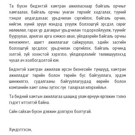
Та бүхэн бидэнтэй хамтран ажилласнаар байгаль орчныг
хамгаалах, байгаль орчны унаган төрхийг хадгалах, түүний
тэнцэл алдагдахаас урьдчилан сэргийлэх, байгаль орчин,
нийгэм, хүний эрүүл мэндэд үзүүлж болзошгүй эрсдэл, сөрөг
нөлөөлөл, гарах үр дагаврыг урьдчилан тодорхойлуулж, түүнийг
бууруулах, арилгах арга хэмжээ авах, үйлдвэрийн байгаль орчны
менежмент, ашигт ажиллагааг сайжруулах, эдийн засгийн
болзошгүй эрсдлээс урьдчилан сэргийлэх, байгаль орчинд
ээлтэй, зүй зохистой хэрэглээ, үйлдвэрлэлийг төлөвшүүлэхэд
чухал ач холбогдолтой юм.
Бидэнтэй хамтран ажиллаж ирсэн бизнесийн түншүүд, хамтран
ажилладаг төрийн болон төрийн бус байгууллага, эрдэм
шинжилгээ, судалгааны байгууллагуудад өөрийн болон
компанийн хамт олны зүгээс гүн талархал илэрхийлье.
Та бидний хамтын ажиллагаа цаашид улам өрнүүн өргөжин тэлнэ
гэдэгт итгэлтэй байна.
Сайн сайхан бүхэн дэвжин дэлгэрэх болтугай.
Хүндэтгэсэн,