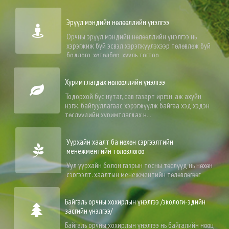
нөлөөллийн асуудлыг ажлын удирдамжид зайлшгүй авч...
Эрүүл мэндийн нөлөөллийн үнэлгээ
Орчны эрүүл мэндийн нөлөөллийн үнэлгээ нь
хэрэгжиж буй эсвэл хэрэгжүүлэхээр төлөвлөж буй
бодлого, хөтөлбөр, хууль тогтоо...
Хуримтлагдах нөлөөллийн үнэлгээ
Тодорхой бүс нутаг, сав газарт иргэн, аж ахуйн
нэгж, байгууллагаас хэрэгжүүлж байгаа хэд хэдэн
төслүүдийн хуримтлагдах н...
Уурхайн хаалт ба нөхөн сэргээлтийн
менежментийн төлөвлөгөө
Уул уурхайн болон газрын тосны төслүүд нь нөхөн
сэргээлт, хаалтын менежментийн төлөвлөгөөг
тухайн үйл ажиллагаа эхэлж, х...
Байгаль орчны хохирлын үнэлгээ /экологи-эдийн
засгийн үнэлгээ/
Байгаль орчны хохирлын үнэлгээ нь байгалийн нөөц