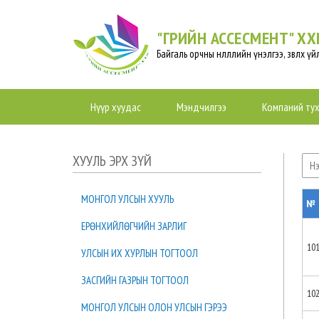
"ГРИЙН АССЕСМЕНТ" ХХ
Байгаль орчны нөлөөллийн үнэлгээ, зөвлөх ү
Нүүр хуудас
Мэндчилгээ
Компаний ту
ХУУЛЬ ЭРХ ЗҮЙ
МОНГОЛ УЛСЫН ХУУЛЬ
№
ЕРӨНХИЙЛӨГЧИЙН ЗАРЛИГ
10
УЛСЫН ИХ ХУРЛЫН ТОГТООЛ
ЗАСГИЙН ГАЗРЫН ТОГТООЛ
10
МОНГОЛ УЛСЫН ОЛОН УЛСЫН ГЭРЭЭ