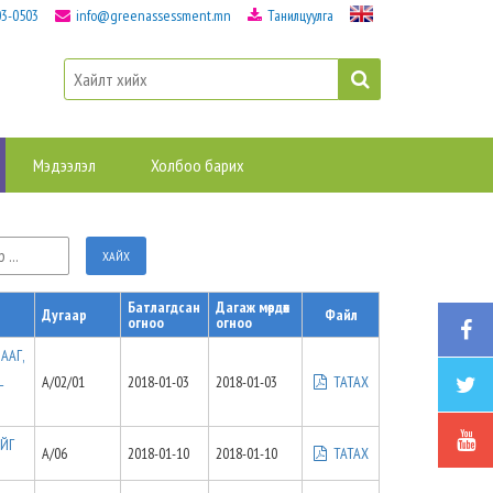
03-0503
info@greenassessment.mn
Танилцуулга
Мэдээлэл
Холбоо барих
Батлагдсан
Дагаж мөрдөх
Дугаар
Файл
огноо
огноо
ААГ,
Н
А/02/01
2018-01-03
2018-01-03
ТАТАХ
Г
АЙГ
A/06
2018-01-10
2018-01-10
ТАТАХ