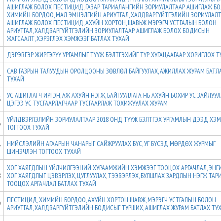
АШИГЛАЖ БОЛОХ ПЕСТИЦИД, ГАЗАР ТАРИАЛАНГИЙН ЗОРИУЛАЛТААР АШИГЛАЖ Б
ХИМИЙН БОРДОО, МАЛ ЭМНЭЛГИЙН АРИУТГАЛ, ХАЛДВАРГҮЙТГЭЛИЙН ЗОРИУЛАЛ
2
АШИГЛАЖ БОЛОХ ПЕСТИЦИД, АХУЙН ХОРТОН, ШАВЬЖ МЭРЭГЧ УСТГАЛЫН БОЛОН
АРИУТГАЛ, ХАЛДВАРГҮЙТГЭЛИЙН ЗОРИУЛАЛТААР АШИГЛАЖ БОЛОХ БОДИСЫН
ЖАГСААЛТ, ХЭРЭГЛЭХ ХЭМЖЭЭГ БАТЛАХ ТУХАЙ
3
ДЭРЭВГЭР ЖИРГЭРҮҮ УРГАМЛЫГ ТҮҮЖ БЭЛТГЭХИЙГ ТҮР ХУГАЦААГААР ХОРИГЛОХ 
САВ ГАЗРЫН ТАЛУУДЫН ОРОЛЦООНЫ ЗӨВЛӨЛ БАЙГУУЛАХ, АЖИЛЛАХ ЖУРАМ БАТЛ
4
ТУХАЙ
УС АШИГЛАГЧ ИРГЭН, АЖ АХУЙН НЭГЖ, БАЙГУУЛЛАГА НЬ АХУЙН БОХИР УС ЗАЙЛУУ
5
ЦЭГЭЭ УС ТУСГААРЛАГЧААР ТУСГААРЛАЖ ТОХИЖУУЛАХ ЖУРАМ
ҮЙЛДВЭРЛЭЛИЙН ЗОРИУЛАЛТААР 2018 ОНД ТҮҮЖ БЭЛТГЭХ УРГАМЛЫН ДЭЭД ХЭ
6
ТОГТООХ ТУХАЙ
НИЙСЛЭЛИЙН АГААРЫН ЧАНАРЫГ САЙЖРУУЛАХ БҮС, УГ БҮСЭД МӨРДӨХ ЖУРМЫГ
7
ШИНЭЧЛЭН ТОГТООХ ТУХАЙ
ХОГ ХАЯГДЛЫН ҮЙЛЧИЛГЭЭНИЙ ХУРААМЖИЙН ХЭМЖЭЭГ ТООЦОХ АРГАЧЛАЛ, ЭНГ
8
ХОГ ХАЯГДЛЫГ ЦЭВЭРЛЭХ, ЦУГЛУУЛАХ, ТЭЭВЭРЛЭХ, БУЛШЛАХ ЗАРДЛЫН НЭГЖ ТАР
ТООЦОХ АРГАЧЛАЛ БАТЛАХ ТУХАЙ
ПЕСТИЦИД, ХИМИЙН БОРДОО, АХУЙН ХОРТОН ШАВЖ, МЭРЭГЧ УСТГАЛЫН БОЛОН
9
АРИУТГАЛ, ХАЛДВАРГҮЙТГЭЛИЙН БОДИСЫГ ТУРШИХ, АШИГЛАХ ЖУРАМ БАТЛАХ ТУ