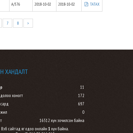
А/376
2018-10-02
2018-10-02
ТАТАХ
7
8
>
Н ХАНДАЛТ
өр
11
 долоо хоногт
172
 сард
697
 жил
0
т
16512 хүн зочилсон байна
Вэб сайтад яг одоо онлайн
1
хүн байна.