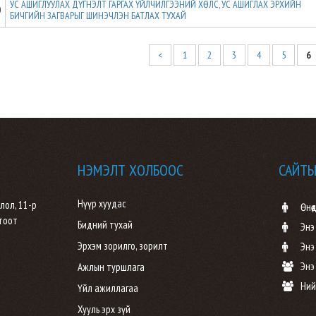
УС АШИГЛУУЛАХ ДҮГНЭЛТ ГАРГАХ ҮЙЛЧИЛГЭЭНИЙ ХӨЛС, УС АШИГЛАХ ЭРХИЙН
0
БИЧГИЙН ЗАГВАРЫГ ШИНЭЧЛЭН БАТЛАХ ТУХАЙ
<
1
2
3
4
5
6
НЭМЭЛТ ХОЛБООС
САЙТЫ
Нүүр хуудас
лол, 11-р
Өнөөд
 тоот
Бидний тухай
Энэ
Эрхэм зорилго, зорилт
Энэ
Энэ
Ажлын туршлага
Ний
Үйл ажиллагаа
Хууль эрх зүй