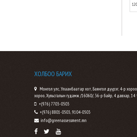
12
ХОЛБОО БАРИХ
Монгол улс, Улаанбаатар хот, Баянгол дүүрэг, 4-р хороо
хороо, Хувьсгалын гудамж /16060/, 36-р байр, 4 давхар, 14
+(976) 7703-0503
+(976) 8801-0503, 9104-0503
info@greenassessment.mn