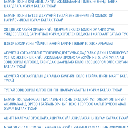
ГАЗРЫН ТОСНЫ ОРД АШИГЛАХ ҮЙЛ АЖИЛЛАГААНЫ ТӨЛӨВЛӨГӨӨНД ТАВИХ
3
ШААРДЛАГА, ЖУРАМ БАТЛАХ ТУХАЙ
ГАЗРЫН ТОСНЫ БҮТЭЭГДЭХҮҮНИЙ ТУСГАЙ ЗӨВШӨӨРӨЛТЭЙ ХОЛБООТОЙ
4
НАРИЙВЧИЛСАН ЖУРАМ БАТЛАХ ТУХАЙ
ХӨДӨӨ АЖ АХУЙН ОРГАНИК ҮЙЛДВЭРЛЭЛ ЭРХЛЭХ БОЛОН ОРГАНИК ХҮНС
5
ҮЙЛДВЭРЛЭХЭД БАРИМТЛАХ ЖУРАМ, ХЭРЭГЛЭХ БОДИСЫН ЖАГСААЛТ БАТЛАХ ТУ
6
ЦЭВЭР БОХИР УСНЫ ҮЙЛЧИЛГЭЭНИЙ ТАРИФ, ТӨЛБӨР ТООЦОХ АРГАЧЛАЛ
АЮУЛТАЙ ХОГ ХАЯГДЛЫГ ТЭЭВЭРЛЭХ, ЦУГЛУУЛАХ, ХАДГАЛАХ, ДАХИН БОЛОВСРУУЛ
УСТГАХ, ЭКСПОРТЛОХ ҮЙЛ АЖИЛЛАГАА ЭРХЛЭХ АЖ АХУЙН НЭГЖ, БАЙГУУЛЛАГАД
7
ЗӨВШӨӨРӨЛ ОЛГОХОД ТАВИГДАХ ШААРДЛАГА БОЛОН ЗӨВШӨӨРӨЛ ОЛГОХ ЖУРАМ
БАТЛАХ ТУХАЙ
АЮУЛТАЙ ХОГ ХАЯГДЛЫН ДАГАЛДАХ БИЧГИЙН БОЛОН ТАЙЛАНГИЙН МАЯГТ БАТЛ
8
ТУХАЙ
9
ТУСГАЙ ЗӨВШӨӨРӨЛ ОЛГОХ СОНГОН ШАЛГАРУУЛАЛТЫН ЖУРАМ БАТЛАХ ТУХАЙ
ГАЗРЫН ТОС, УЛАМЖЛАЛТ БУС ГАЗРЫН ТОСНЫ ЭРЭЛ, ХАЙГУУЛ, ОЛБОРЛОЛТЫН ҮЙЛ
0
АЖИЛЛАГААНД ӨРТСӨН БАЙГАЛЬ ОРЧНЫГ НӨХӨН СЭРГЭЭХ АЖЛЫГ ХҮЛЭЭН АВАХ
ЖУРАМ БАТЛАХ ТУХАЙ
1
АШИГТ МАЛТМАЛ ЭРЭХ, ХАЙХ, АШИГЛАХ ҮЙЛ АЖИЛЛАГААНЫ ЖУРАМ БАТЛАХ ТУХА
МОНГОЛ УЛСАД 2018 ОНД ХӨДӨӨ АЖ АХУЙД УРГАМАЛ ХАМГААЛЛЫН ЗОРИУЛАЛТ