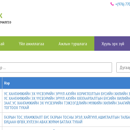
+(976) 77
К
йлчилгээ
хай
Үйл ажиллагаа
Ажлын туршлага
Хууль эрх зүй
Нэр
УС ХАНГАМЖИЙН ЭХ ҮҮСВЭРИЙН ЭРҮҮЛ АХУЙН ХОРИГЛОЛТЫН БҮСИЙН ХИЛИЙН З
УС ХАНГАМЖИЙН ЭХ ҮҮСВЭРИЙН ЭРҮҮЛ АХУЙН ХЯЗГААРЛАЛТЫН БҮСИЙН ХИЛИЙ
1
ЗААГ, УС ХАНГАМЖИЙН ЭХ ҮҮСВЭРИЙН ТЭЖЭЭГДЛИЙН МУЖИЙН ХИЛИЙН ЗААГИЙ
ТОГТООХ ТУХАЙ
ГАЗРЫН ТОС, УЛАМЖЛАЛТ БУС ГАЗРЫН ТОСНЫ ЭРЭЛ, ХАЙГУУЛ, АШИГЛАЛТЫН ТАЛБ
2
БУЦААН ӨГӨХ, ХҮЛЭЭН АВАХ ЖУРАМ БАТЛАХ ТУХАЙ